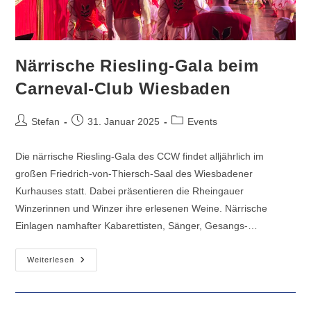
Närrische Riesling-Gala beim
Carneval-Club Wiesbaden
Beitrags-
Beitrag
Beitrags-
Stefan
31. Januar 2025
Events
Autor:
veröffentlicht:
Kategorie:
Die närrische Riesling-Gala des CCW findet alljährlich im
großen Friedrich-von-Thiersch-Saal des Wiesbadener
Kurhauses statt. Dabei präsentieren die Rheingauer
Winzerinnen und Winzer ihre erlesenen Weine. Närrische
Einlagen namhafter Kabarettisten, Sänger, Gesangs-…
Närrische
Weiterlesen
Riesling-
Gala
Beim
Carneval-
Club