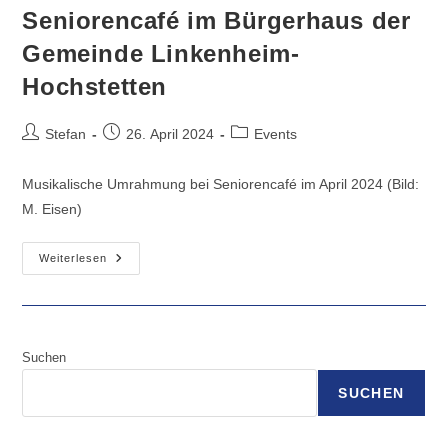
Wiesbaden
Seniorencafé im Bürgerhaus der
Gemeinde Linkenheim-
Hochstetten
Beitrags-
Beitrag
Beitrags-
Stefan
26. April 2024
Events
Autor:
veröffentlicht:
Kategorie:
Musikalische Umrahmung bei Seniorencafé im April 2024 (Bild:
M. Eisen)
Seniorencafé
Weiterlesen
Im
Bürgerhaus
Der
Gemeinde
Linkenheim-
Hochstetten
Suchen
SUCHEN