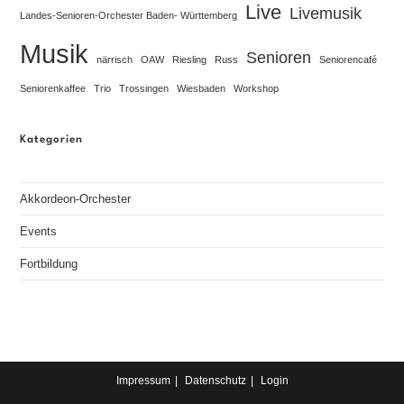
Live
Livemusik
Landes-Senioren-Orchester Baden- Württemberg
Musik
Senioren
närrisch
OAW
Riesling
Russ
Seniorencafé
Seniorenkaffee
Trio
Trossingen
Wiesbaden
Workshop
Kategorien
Akkordeon-Orchester
Events
Fortbildung
Impressum
Datenschutz
Login