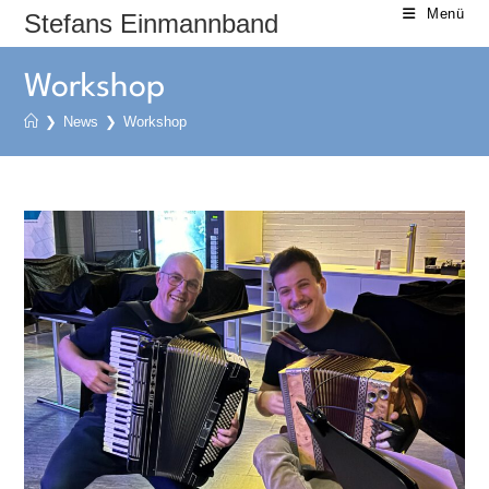
Zum
Menü
Stefans Einmannband
Inhalt
springen
Workshop
❯
News
❯
Workshop