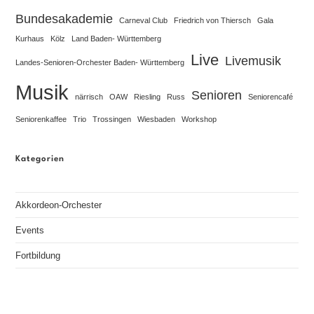
Bundesakademie
Carneval Club
Friedrich von Thiersch
Gala
Kurhaus
Kölz
Land Baden- Württemberg
Live
Livemusik
Landes-Senioren-Orchester Baden- Württemberg
Musik
Senioren
närrisch
OAW
Riesling
Russ
Seniorencafé
Seniorenkaffee
Trio
Trossingen
Wiesbaden
Workshop
Kategorien
Akkordeon-Orchester
Events
Fortbildung